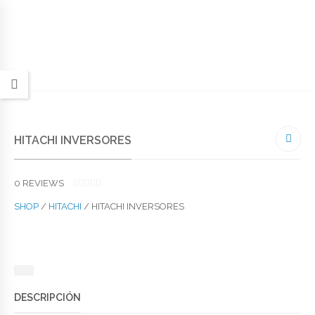
HITACHI INVERSORES
0
REVIEWS
0
O
SHOP
/
HITACHI
/ HITACHI INVERSORES
U
T
O
F
5
DESCRIPCIÓN