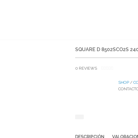
QUIENES SOMOS
SERVICIOS
COMO COM
SQUARE D 8502SCO2S 24
0
REVIEWS
0
O
U
SHOP
/
C
T
CONTACT
O
F
5
DESCRIPCIÓN
VALORACION