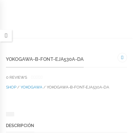
YOKOGAWA-B-FONT-EJA530A-DA
0
REVIEWS
0
O
SHOP
/
YOKOGAWA
/ YOKOGAWA-B-FONT-EJA530A-DA
U
T
O
F
5
DESCRIPCIÓN