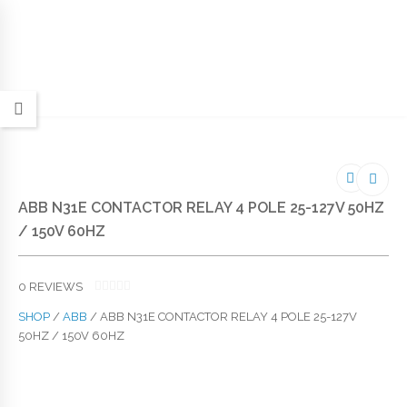
ABB N31E CONTACTOR RELAY 4 POLE 25-127V 50HZ
/ 150V 60HZ
0
REVIEWS
0
O
SHOP
/
ABB
/ ABB N31E CONTACTOR RELAY 4 POLE 25-127V
U
50HZ / 150V 60HZ
T
O
F
5